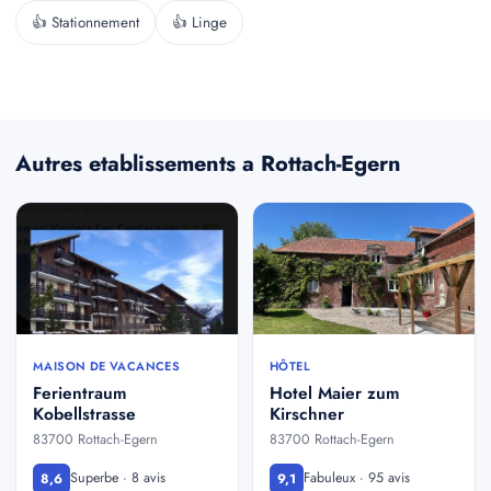
👍 Stationnement
👍 Linge
Autres etablissements a Rottach-Egern
MAISON DE VACANCES
HÔTEL
Ferientraum
Hotel Maier zum
Kobellstrasse
Kirschner
83700 Rottach-Egern
83700 Rottach-Egern
Superbe · 8 avis
Fabuleux · 95 avis
8,6
9,1