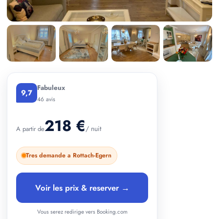
+ 3 photos
Fabuleux
9,7
46 avis
218 €
/ nuit
A partir de
Tres demande a Rottach-Egern
Voir les prix & reserver →
Vous serez redirige vers Booking.com