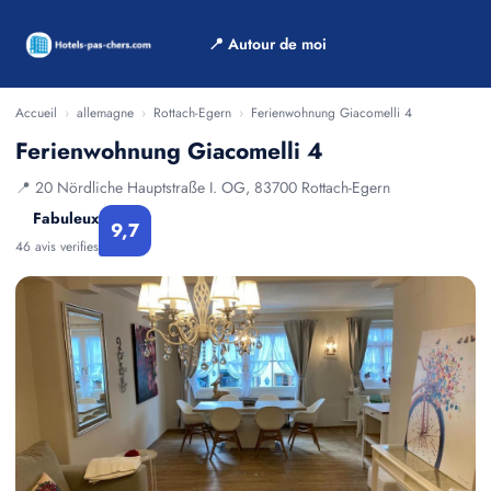
📍 Autour de moi
Accueil
›
allemagne
›
Rottach-Egern
›
Ferienwohnung Giacomelli 4
Ferienwohnung Giacomelli 4
📍 20 Nördliche Hauptstraße I. OG, 83700 Rottach-Egern
Fabuleux
9,7
46 avis verifies