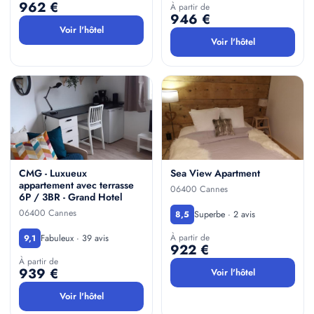
962 €
À partir de
946 €
Voir l'hôtel
Voir l'hôtel
CMG - Luxueux
Sea View Apartment
appartement avec terrasse
06400 Cannes
6P / 3BR - Grand Hotel
06400 Cannes
Superbe · 2 avis
8,5
À partir de
Fabuleux · 39 avis
9,1
922 €
À partir de
939 €
Voir l'hôtel
Voir l'hôtel