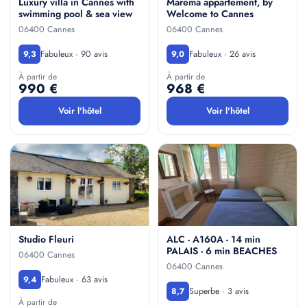
Luxury villa in Cannes with
Marema appartement, by
swimming pool & sea view
Welcome to Cannes
06400 Cannes
06400 Cannes
Fabuleux · 90 avis
Fabuleux · 26 avis
9,3
9,0
À partir de
À partir de
990 €
968 €
Voir l'hôtel
Voir l'hôtel
Studio Fleuri
ALC - A160A - 14 min
PALAIS - 6 min BEACHES
06400 Cannes
06400 Cannes
Fabuleux · 63 avis
9,4
Superbe · 3 avis
8,7
À partir de