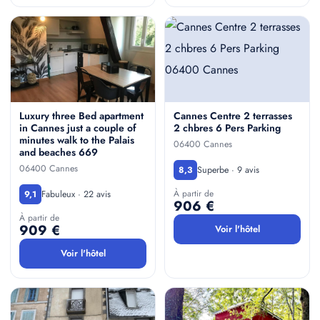
Luxury three Bed apartment
Cannes Centre 2 terrasses
in Cannes just a couple of
2 chbres 6 Pers Parking
minutes walk to the Palais
06400 Cannes
and beaches 669
06400 Cannes
Superbe · 9 avis
8,3
À partir de
Fabuleux · 22 avis
9,1
906 €
À partir de
909 €
Voir l'hôtel
Voir l'hôtel