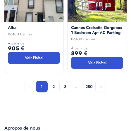
Alba
Cannes Croisette Gorgeous
1 Bedroom Apt AC Parking
06400 Cannes
06400 Cannes
À partir de
905 €
À partir de
899 €
Voir l'hôtel
Voir l'hôtel
‹
1
2
3
…
280
›
Apropos de nous