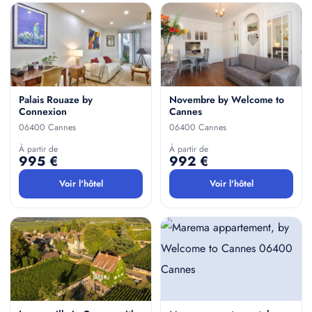
Tente de luxe
1
Camping
1
Palais Rouaze by
Novembre by Welcome to
Connexion
Cannes
06400 Cannes
06400 Cannes
À partir de
À partir de
995 €
992 €
Voir l'hôtel
Voir l'hôtel