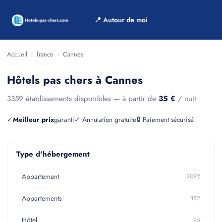
📍 Autour de moi
Accueil
›
france
›
Cannes
Hôtels pas chers à Cannes
3359 établissements disponibles — à partir de
35 €
/ nuit
✓
Meilleur prix
garanti
✓ Annulation gratuite
🔒 Paiement sécurisé
Type d'hébergement
Appartement
2892
Appartements
182
Hôtel
95