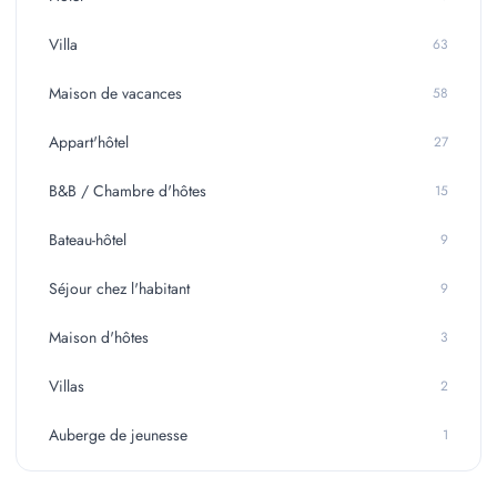
Villa
63
Maison de vacances
58
Appart'hôtel
27
B&B / Chambre d'hôtes
15
Bateau-hôtel
9
Séjour chez l'habitant
9
Maison d'hôtes
3
Villas
2
Auberge de jeunesse
1
Séjour à la campagne
1