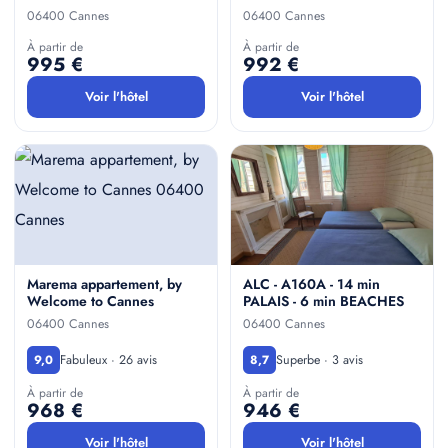
06400 Cannes
06400 Cannes
À partir de
À partir de
995 €
992 €
Voir l'hôtel
Voir l'hôtel
Marema appartement, by
ALC - A160A - 14 min
Welcome to Cannes
PALAIS - 6 min BEACHES
06400 Cannes
06400 Cannes
Fabuleux · 26 avis
Superbe · 3 avis
9,0
8,7
À partir de
À partir de
968 €
946 €
Voir l'hôtel
Voir l'hôtel