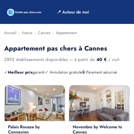
📍 Autour de moi
Accueil
›
france
›
Cannes
›
Appartement
Appartement pas chers à Cannes
2892 établissements disponibles — à partir de
40 €
/ nuit
✓
Meilleur prix
garanti
✓ Annulation gratuite
🔒 Paiement sécurisé
Palais Rouaze by
Novembre by Welcome to
Connexion
Cannes