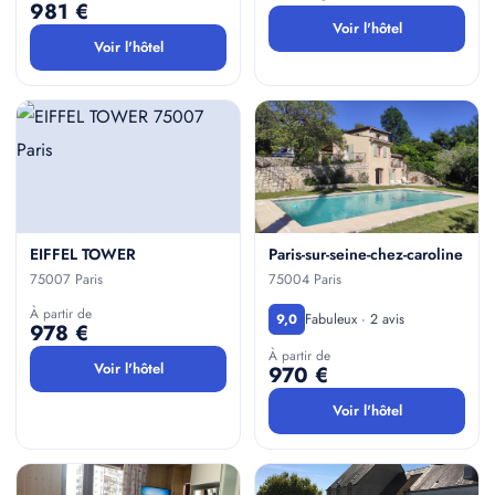
981 €
Voir l'hôtel
Voir l'hôtel
EIFFEL TOWER
Paris-sur-seine-chez-caroline
75007 Paris
75004 Paris
À partir de
Fabuleux · 2 avis
9,0
978 €
À partir de
Voir l'hôtel
970 €
Voir l'hôtel