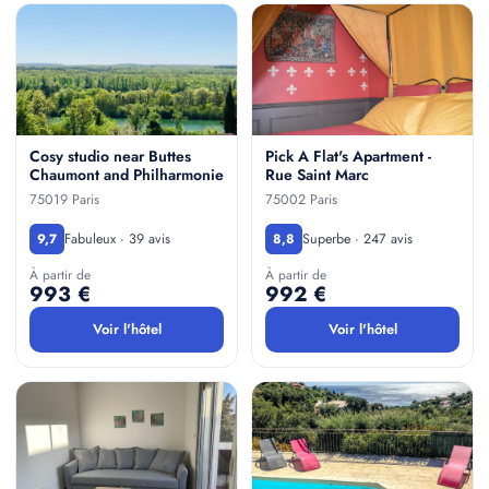
Cosy studio near Buttes
Pick A Flat's Apartment -
Chaumont and Philharmonie
Rue Saint Marc
75019 Paris
75002 Paris
Fabuleux · 39 avis
Superbe · 247 avis
9,7
8,8
À partir de
À partir de
993 €
992 €
Voir l'hôtel
Voir l'hôtel