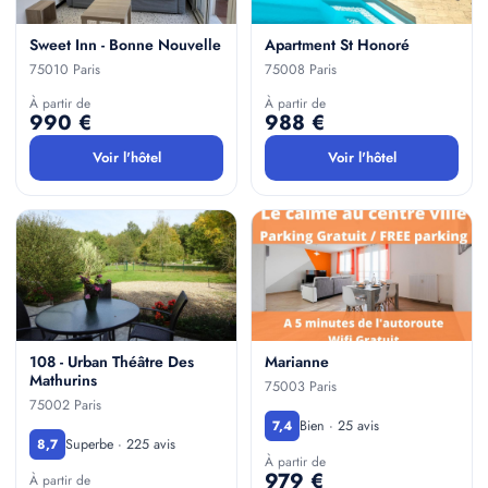
Sweet Inn - Bonne Nouvelle
Apartment St Honoré
75010 Paris
75008 Paris
À partir de
À partir de
990 €
988 €
Voir l'hôtel
Voir l'hôtel
108 - Urban Théâtre Des
Marianne
Mathurins
75003 Paris
75002 Paris
Bien · 25 avis
7,4
Superbe · 225 avis
8,7
À partir de
979 €
À partir de