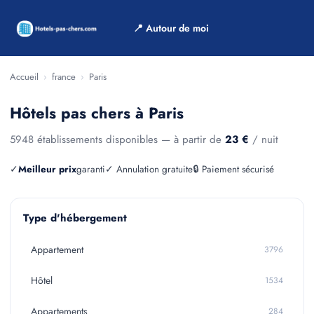
📍 Autour de moi
Accueil
›
france
›
Paris
Hôtels pas chers à Paris
5948 établissements disponibles — à partir de
23 €
/ nuit
✓
Meilleur prix
garanti
✓ Annulation gratuite
🔒 Paiement sécurisé
Type d'hébergement
Appartement
3796
Hôtel
1534
Appartements
284