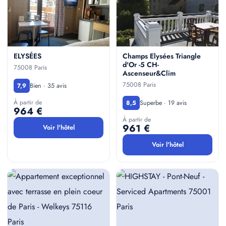
ELYSÉES
Champs Elysées Triangle
d'Or -5 CH-
75008 Paris
Ascenseur&Clim
75008 Paris
Bien · 35 avis
7,9
À partir de
Superbe · 19 avis
8,5
964 €
À partir de
961 €
Voir l'hôtel
Voir l'hôtel