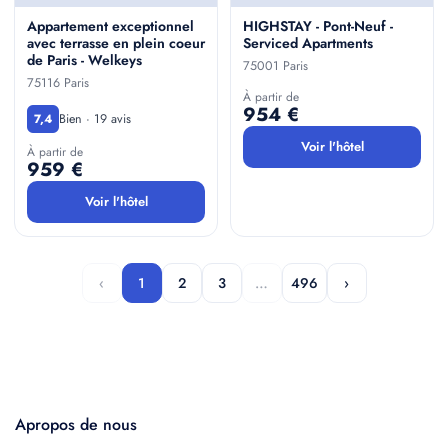
Appartement exceptionnel
HIGHSTAY - Pont-Neuf -
avec terrasse en plein coeur
Serviced Apartments
de Paris - Welkeys
75001 Paris
75116 Paris
À partir de
954 €
Bien · 19 avis
7,4
Voir l'hôtel
À partir de
959 €
Voir l'hôtel
‹
1
2
3
…
496
›
Apropos de nous