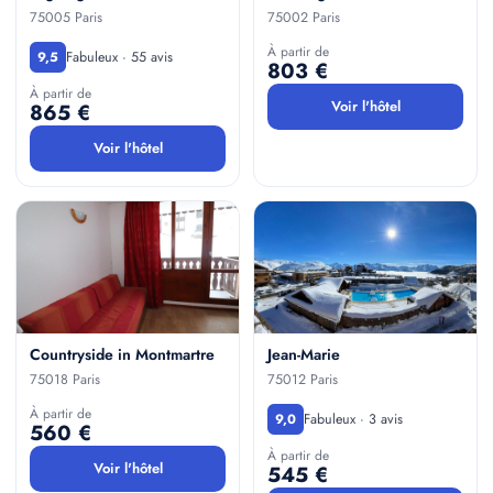
75005 Paris
75002 Paris
À partir de
Fabuleux · 55 avis
9,5
803 €
À partir de
Voir l'hôtel
865 €
Voir l'hôtel
Countryside in Montmartre
Jean-Marie
75018 Paris
75012 Paris
À partir de
Fabuleux · 3 avis
9,0
560 €
À partir de
Voir l'hôtel
545 €