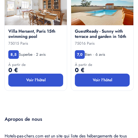
Villa Hersent, Paris 15th
GuestReady - Sunny with
swimming pool
terrace and garden in 16th
75015 Paris
75016 Paris
Superbe · 2 avis
Bien · 6 avis
8,5
7,0
À partir de
À partir de
0 €
0 €
Voir l'hôtel
Voir l'hôtel
Apropos de nous
Hotels-pas-chers.com est un site qui liste des hébergements de tous