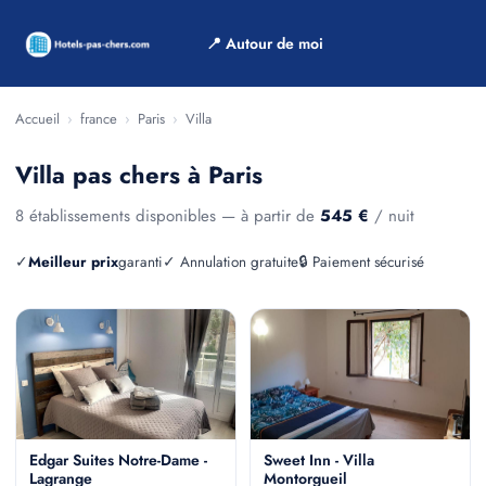
📍 Autour de moi
Accueil
›
france
›
Paris
›
Villa
Villa pas chers à Paris
8 établissements disponibles — à partir de
545 €
/ nuit
✓
Meilleur prix
garanti
✓ Annulation gratuite
🔒 Paiement sécurisé
Edgar Suites Notre-Dame -
Sweet Inn - Villa
Lagrange
Montorgueil