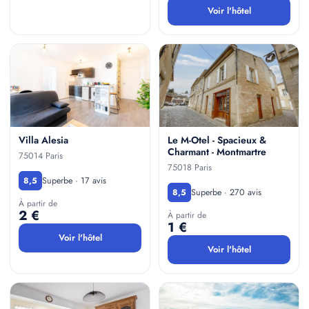
Voir l'hôtel
Villa Alesia
Le M-Otel - Spacieux &
Charmant - Montmartre
75014 Paris
75018 Paris
Superbe · 17 avis
8,5
Superbe · 270 avis
8,5
À partir de
2 €
À partir de
1 €
Voir l'hôtel
Voir l'hôtel