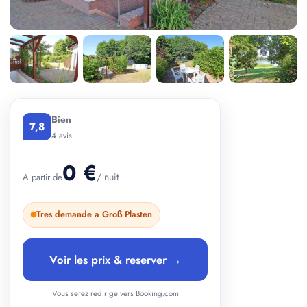
+ 2 photos
Bien
7,8
4 avis
0 €
/ nuit
A partir de
Tres demande a Groß Plasten
Voir les prix & reserver →
Vous serez redirige vers Booking.com