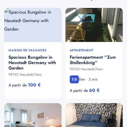
MAISON DE VACANCES
APPARTEMENT
Spacious Bungalow in
Ferienapartment ''Zum
Neustadt Germany with
Stollenkönig''
Garden
99762 Neustadt/Harz
99762 Neustadt/Harz
Bien · 3 avis
7,0
100 €
A partir de
60 €
A partir de