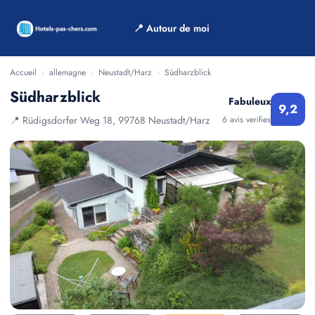
📍 Autour de moi
Accueil
›
allemagne
›
Neustadt/Harz
›
Südharzblick
Südharzblick
Fabuleux
9,2
📍 Rüdigsdorfer Weg 18, 99768 Neustadt/Harz
6 avis verifies