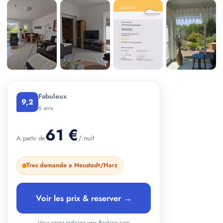
+ 3 photos
Fabuleux
9,2
6 avis
61 €
/ nuit
A partir de
Tres demande a Neustadt/Harz
Voir les prix & reserver →
Vous serez redirige vers Booking.com