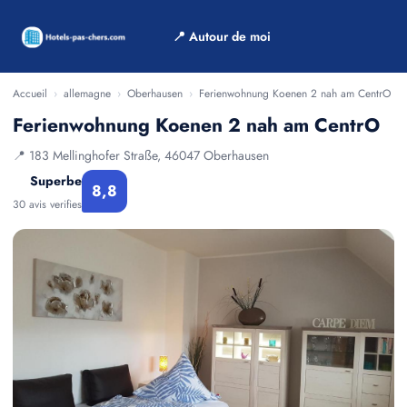
📍 Autour de moi
Accueil
›
allemagne
›
Oberhausen
›
Ferienwohnung Koenen 2 nah am CentrO
Ferienwohnung Koenen 2 nah am CentrO
📍 183 Mellinghofer Straße, 46047 Oberhausen
Superbe
8,8
30 avis verifies