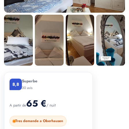
+ 3 photos
Superbe
8,8
30 avis
65 €
/ nuit
A partir de
Tres demande a Oberhausen