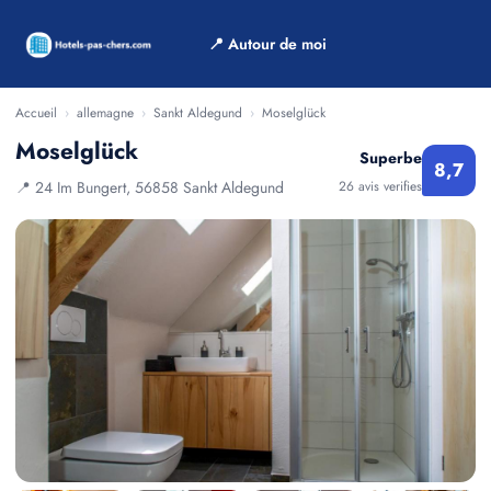
📍 Autour de moi
Accueil
›
allemagne
›
Sankt Aldegund
›
Moselglück
Moselglück
Superbe
8,7
📍 24 Im Bungert, 56858 Sankt Aldegund
26 avis verifies