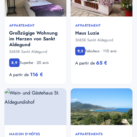
APPARTEMENT
APPARTEMENT
Großzügige Wohnung
Haus Luzia
im Herzen von Sankt
56858 Sankt Aldegund
Aldegund
Fabuleux · 110 avis
9,3
56858 Sankt Aldegund
65 €
Superbe · 20 avis
8,9
A partir de
116 €
A partir de
MAISON D'HÔTES
APPARTEMENTS