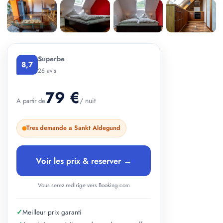
+ 2 photos
Superbe
8,7
26 avis
79 €
/ nuit
A partir de
Tres demande a Sankt Aldegund
Voir les prix & reserver →
Vous serez redirige vers Booking.com
✓
Meilleur prix garanti