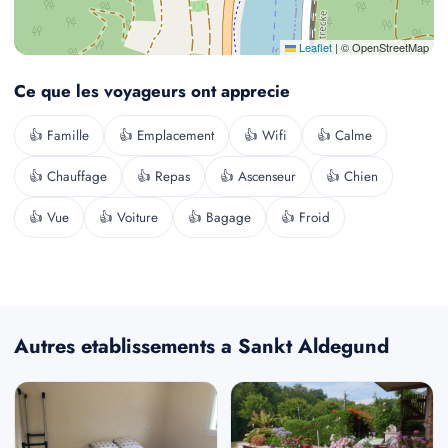
Leaflet
|
© OpenStreetMap
Ce que les voyageurs ont apprecie
👍 Famille
👍 Emplacement
👍 Wifi
👍 Calme
👍 Chauffage
👍 Repas
👍 Ascenseur
👍 Chien
👍 Vue
👍 Voiture
👍 Bagage
👍 Froid
Autres etablissements a Sankt Aldegund