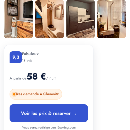
+ 1 photos
Fabuleux
9,3
13 avis
58 €
/ nuit
A partir de
Tres demande a Chemnitz
Voir les prix & reserver →
Vous serez redirige vers Booking.com