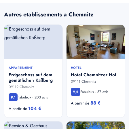
Autres etablissements a Chemnitz
APPARTEMENT
HÔTEL
Erdgeschoss auf dem
Hotel Chemnitzer Hof
gemütlichen Kaßberg
09111 Chemnitz
09112 Chemnitz
Fabuleux · 57 avis
9,2
Fabuleux · 203 avis
9,1
88 €
A partir de
104 €
A partir de