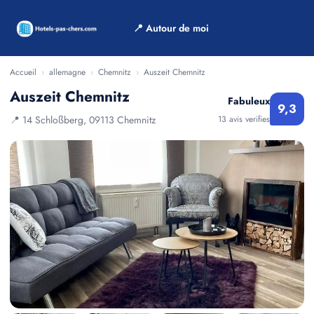
📍 Autour de moi
Accueil
›
allemagne
›
Chemnitz
›
Auszeit Chemnitz
Auszeit Chemnitz
Fabuleux
9,3
📍 14 Schloßberg, 09113 Chemnitz
13 avis verifies