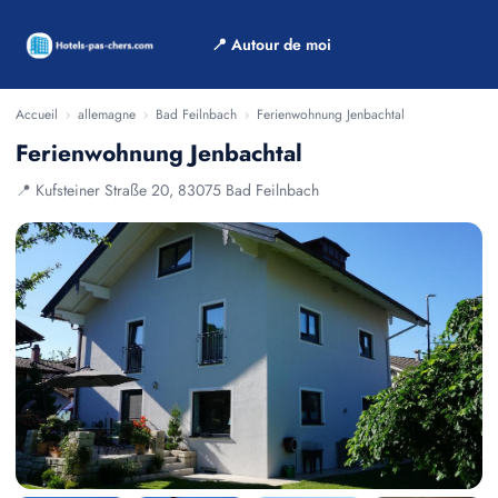
📍 Autour de moi
Accueil
›
allemagne
›
Bad Feilnbach
›
Ferienwohnung Jenbachtal
Ferienwohnung Jenbachtal
📍 Kufsteiner Straße 20, 83075 Bad Feilnbach