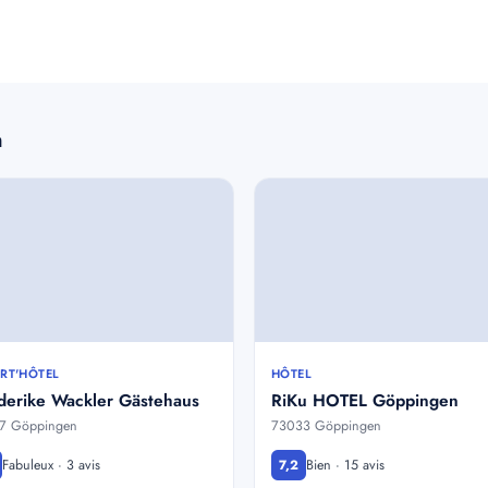
n
RT'HÔTEL
HÔTEL
derike Wackler Gästehaus
RiKu HOTEL Göppingen
7 Göppingen
73033 Göppingen
Fabuleux · 3 avis
Bien · 15 avis
7,2