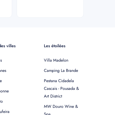
es villes
Les étoilées
s
Villa Madelon
nnes
Camping La Brande
e
Pestana Cidadela
Cascais - Pousada &
bonne
Art District
to
MW Douro Wine &
ufeira
Spa