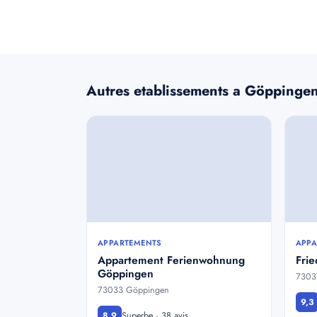
Autres etablissements a Göppinge
APPARTEMENTS
APPA
Appartement Ferienwohnung
Frie
Göppingen
7303
73033 Göppingen
9,3
Superbe · 38 avis
8,9