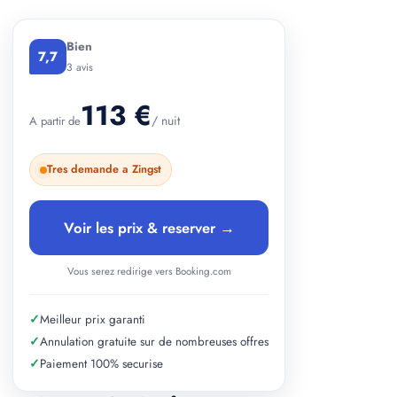
+ 2 photos
Bien
7,7
3 avis
113 €
/ nuit
A partir de
Tres demande a Zingst
Voir les prix & reserver →
Vous serez redirige vers Booking.com
✓
Meilleur prix garanti
✓
Annulation gratuite sur de nombreuses offres
✓
Paiement 100% securise