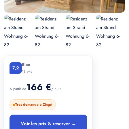
+ 2 photos
Bien
7,2
13 avis
166 €
/ nuit
A partir de
Tres demande a Zingst
Voir les prix & reserver →