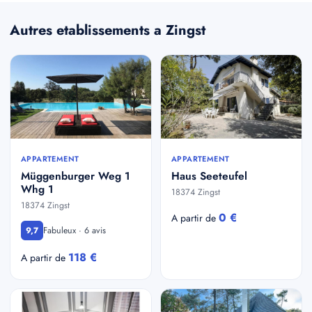
Autres etablissements a Zingst
APPARTEMENT
APPARTEMENT
Müggenburger Weg 1
Haus Seeteufel
Whg 1
18374 Zingst
18374 Zingst
0 €
A partir de
Fabuleux · 6 avis
9,7
118 €
A partir de