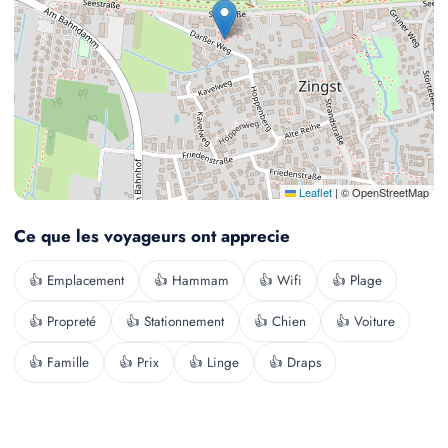
Leaflet
|
© OpenStreetMap
Ce que les voyageurs ont apprecie
👍 Emplacement
👍 Hammam
👍 Wifi
👍 Plage
👍 Propreté
👍 Stationnement
👍 Chien
👍 Voiture
👍 Famille
👍 Prix
👍 Linge
👍 Draps