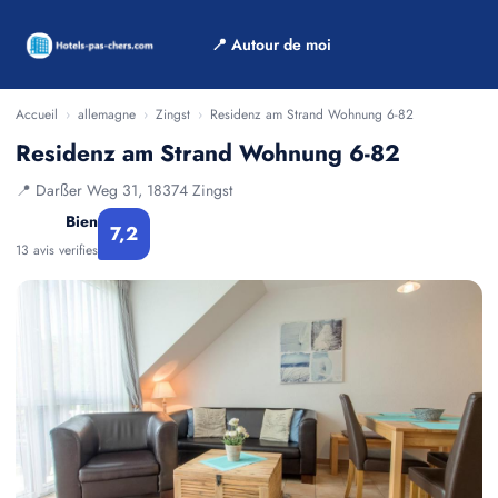
📍 Autour de moi
Accueil
›
allemagne
›
Zingst
›
Residenz am Strand Wohnung 6-82
Residenz am Strand Wohnung 6-82
📍 Darßer Weg 31, 18374 Zingst
Bien
7,2
13 avis verifies