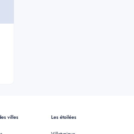
es villes
Les étoilées
s
Villatypique