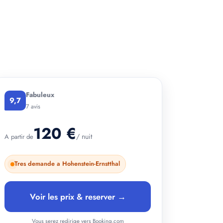
Fabuleux
9,7
7 avis
120 €
/ nuit
A partir de
Tres demande a Hohenstein-Ernstthal
Voir les prix & reserver →
Vous serez redirige vers Booking.com