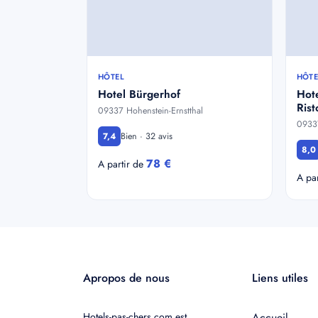
HÔTEL
HÔTE
Hotel Bürgerhof
Hot
Rist
09337 Hohenstein-Ernstthal
09337
Bien · 32 avis
7,4
8,0
78 €
A partir de
A pa
Apropos de nous
Liens utiles
Hotels-pas-chers.com est
Accueil