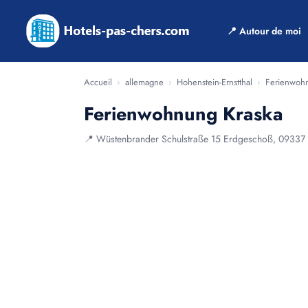
📍 Autour de moi
Accueil
›
allemagne
›
Hohenstein-Ernstthal
›
Ferienwohn
Ferienwohnung Kraska
📍 Wüstenbrander Schulstraße 15 Erdgeschoß, 09337 H