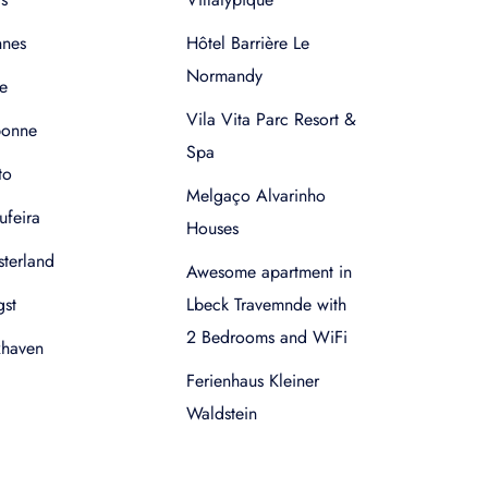
nnes
Hôtel Barrière Le
Normandy
e
Vila Vita Parc Resort &
bonne
Spa
to
Melgaço Alvarinho
ufeira
Houses
terland
Awesome apartment in
gst
Lbeck Travemnde with
2 Bedrooms and WiFi
xhaven
Ferienhaus Kleiner
Waldstein