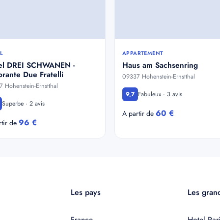
L
APPARTEMENT
el DREI SCHWANEN -
Haus am Sachsenring
orante Due Fratelli
09337 Hohenstein-Ernstthal
 Hohenstein-Ernstthal
Fabuleux · 3 avis
9,7
Superbe · 2 avis
60 €
A partir de
96 €
rtir de
Les pays
Les grand
France
Hotel Pari