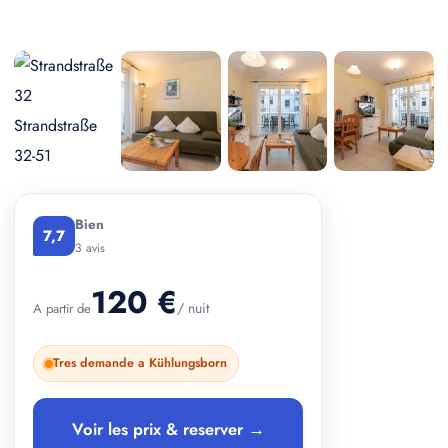
+ 2 photos
Bien
7,7
3 avis
120 €
/ nuit
A partir de
Tres demande a Kühlungsborn
Voir les prix & reserver →