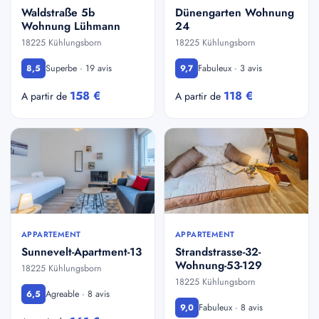
Waldstraße 5b
Dünengarten Wohnung
Wohnung Lühmann
24
18225 Kühlungsborn
18225 Kühlungsborn
Superbe · 19 avis
Fabuleux · 3 avis
8,5
9,7
158 €
118 €
A partir de
A partir de
APPARTEMENT
APPARTEMENT
Sunnevelt-Apartment-13
Strandstrasse-32-
Wohnung-53-129
18225 Kühlungsborn
18225 Kühlungsborn
Agreable · 8 avis
6,5
Fabuleux · 8 avis
9,0