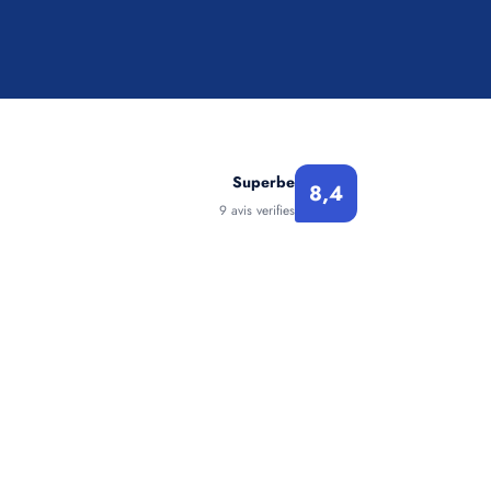
Superbe
8,4
9 avis verifies