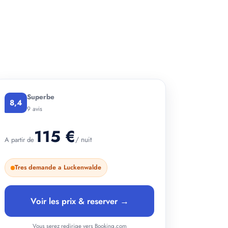
+ 5 photos
Superbe
8,4
9 avis
115 €
/ nuit
A partir de
Tres demande a Luckenwalde
Voir les prix & reserver →
Vous serez redirige vers Booking.com