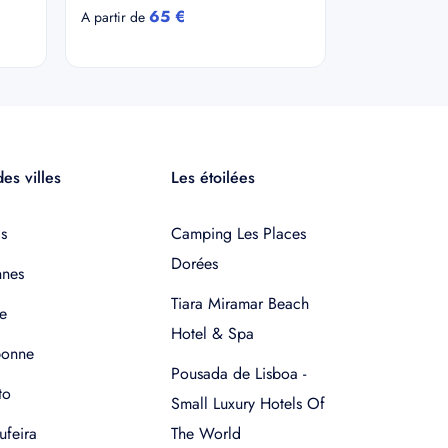
65 €
A partir de
es villes
Les étoilées
s
Camping Les Places
Dorées
nnes
Tiara Miramar Beach
e
Hotel & Spa
bonne
Pousada de Lisboa -
to
Small Luxury Hotels Of
ufeira
The World