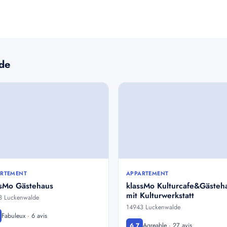
lde
RTEMENT
APPARTEMENT
ssMo Gästehaus
klassMo Kulturcafe&Gästeh
mit Kulturwerkstatt
3 Luckenwalde
14943 Luckenwalde
Fabuleux · 6 avis
Agreable · 27 avis
6,7