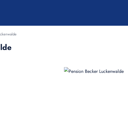
uckenwalde
lde