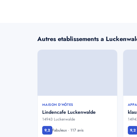
Autres etablissements a Luckenwa
MAISON D'HÔTES
APPA
Lindencafe Luckenwalde
kla
14943 Luckenwalde
1494
Fabuleux · 117 avis
9,2
9,2