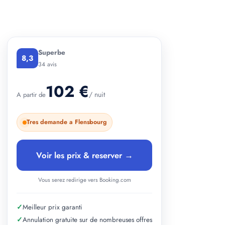
+ 2 photos
Superbe
8,3
34 avis
102 €
/ nuit
A partir de
Tres demande a Flensbourg
Voir les prix & reserver →
Vous serez redirige vers Booking.com
✓
Meilleur prix garanti
✓
Annulation gratuite sur de nombreuses offres