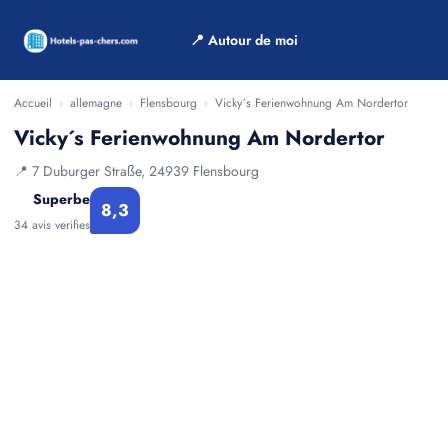
📍 Autour de moi
Accueil
›
allemagne
›
Flensbourg
›
Vicky´s Ferienwohnung Am Nordertor
Vicky´s Ferienwohnung Am Nordertor
📍 7 Duburger Straße, 24939 Flensbourg
Superbe
8,3
34 avis verifies