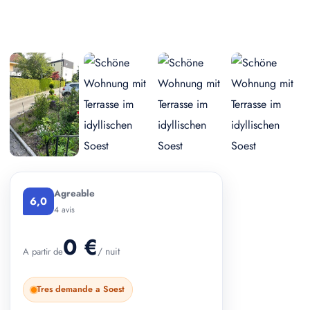
+ 2 photos
Agreable
6,0
4 avis
0 €
/ nuit
A partir de
Tres demande a Soest