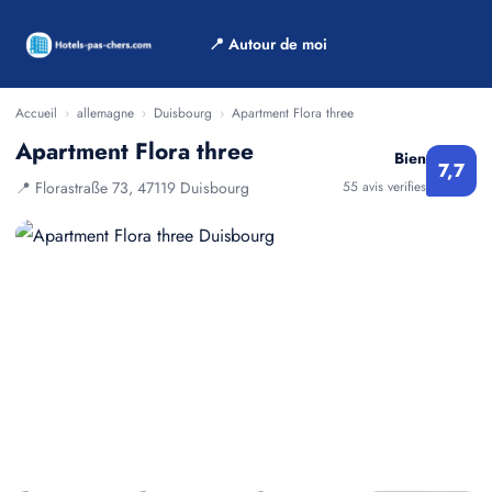
📍 Autour de moi
Accueil
›
allemagne
›
Duisbourg
›
Apartment Flora three
Apartment Flora three
Bien
7,7
📍 Florastraße 73, 47119 Duisbourg
55 avis verifies