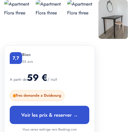
+ 2 photos
Bien
7,7
55 avis
59 €
/ nuit
A partir de
Tres demande a Duisbourg
Voir les prix & reserver →
Vous serez redirige vers Booking.com