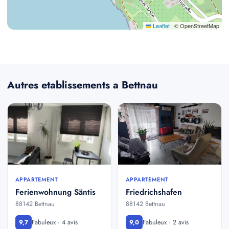
Leaflet
|
© OpenStreetMap
Autres etablissements a Bettnau
APPARTEMENT
APPARTEMENT
Ferienwohnung Säntis
Friedrichshafen
88142 Bettnau
88142 Bettnau
Fabuleux · 4 avis
Fabuleux · 2 avis
9,7
9,0