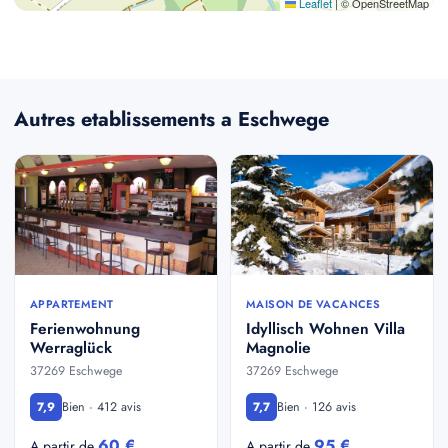
Leaflet
|
© OpenStreetMap
Autres etablissements a Eschwege
APPARTEMENT
MAISON DE VACANCES
Ferienwohnung
Idyllisch Wohnen Villa
Werraglück
Magnolie
37269 Eschwege
37269 Eschwege
Bien · 412 avis
Bien · 126 avis
7,9
7,7
60 €
95 €
A partir de
A partir de