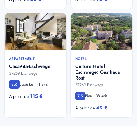
APPARTEMENT
HÔTEL
CasaVita-Eschwege
Culture Hotel
Eschwege: Gasthaus
37269 Eschwege
Rost
Superbe · 11 avis
8,6
37269 Eschwege
115 €
Bien · 38 avis
A partir de
7,5
49 €
A partir de