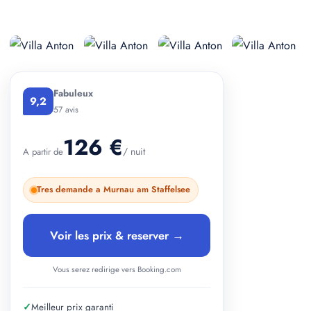
+ 2 photos
Fabuleux
9,2
57 avis
126 €
/ nuit
A partir de
Tres demande a Murnau am Staffelsee
Voir les prix & reserver →
Vous serez redirige vers Booking.com
✓
Meilleur prix garanti