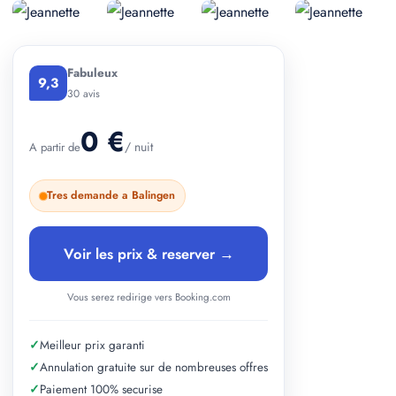
+ 3 photos
Fabuleux
9,3
30 avis
0 €
/ nuit
A partir de
Tres demande a Balingen
Voir les prix & reserver →
Vous serez redirige vers Booking.com
✓
Meilleur prix garanti
✓
Annulation gratuite sur de nombreuses offres
✓
Paiement 100% securise