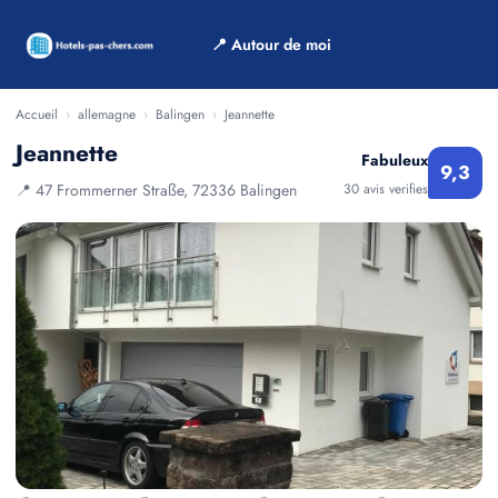
📍 Autour de moi
Accueil
›
allemagne
›
Balingen
›
Jeannette
Jeannette
Fabuleux
9,3
📍 47 Frommerner Straße, 72336 Balingen
30 avis verifies