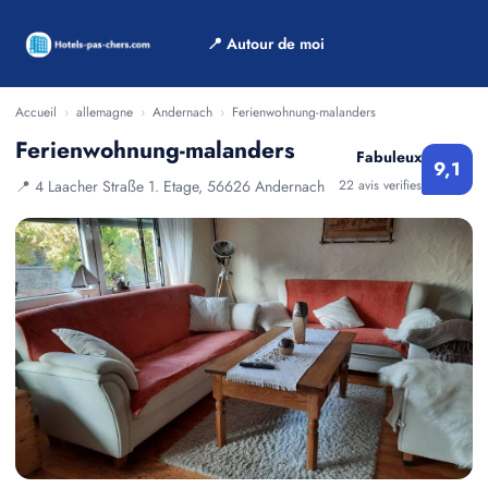
📍 Autour de moi
Accueil
›
allemagne
›
Andernach
›
Ferienwohnung-malanders
Ferienwohnung-malanders
Fabuleux
9,1
📍 4 Laacher Straße 1. Etage, 56626 Andernach
22 avis verifies