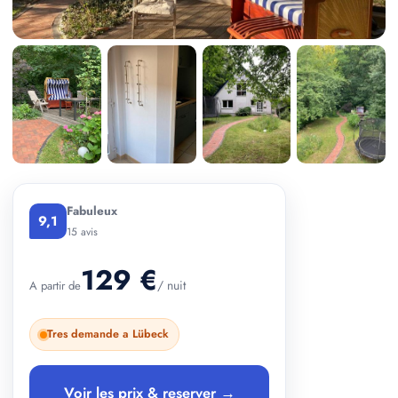
+ 3 photos
Fabuleux
9,1
15 avis
129 €
/ nuit
A partir de
Tres demande a Lübeck
Voir les prix & reserver →