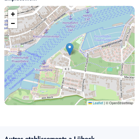
+
−
Leaflet
|
© OpenStreetMap
Autres etablissements a Lübeck