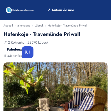
📍 Autour de moi
Accueil
›
allemagne
›
Lübeck
›
Hafenkoje - Travemünde Priwall
Hafenkoje - Travemünde Priwall
📍 2 Kohlenhof, 23570 Lübeck
Fabuleux
9,1
15 avis verifies