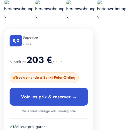
+ 2 photos
Superbe
8,0
2 avis
203 €
/ nuit
A partir de
Tres demande a Sankt Peter-Ording
Voir les prix & reserver →
Vous serez redirige vers Booking.com
✓
Meilleur prix garanti