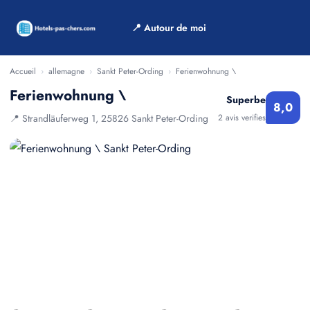
📍 Autour de moi
Accueil
›
allemagne
›
Sankt Peter-Ording
›
Ferienwohnung \
Ferienwohnung \
Superbe
8,0
📍 Strandläuferweg 1, 25826 Sankt Peter-Ording
2 avis verifies