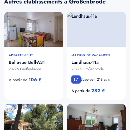
Autres etablissements a Großenbrode
APPARTEMENT
MAISON DE VACANCES
Bellevue Bell-A31
Landhaus-11a
23775 Großenbrode
23775 Großenbrode
106 €
Superbe · 218 avis
A partir de
8,1
282 €
A partir de