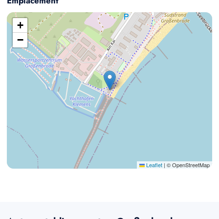
Emplacement
+
−
Leaflet
|
© OpenStreetMap