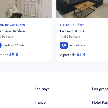
ON DE VACANCES
MAISON D'HÔTES
ienhaus Krohse
Pension Unicat
0 Potsdam
14482 Potsdam
Agreable · 26 avis
Bien · 69 avis
7,8
69 €
64 €
rtir de
A partir de
Les pays
Les grand
France
Hotel Pari