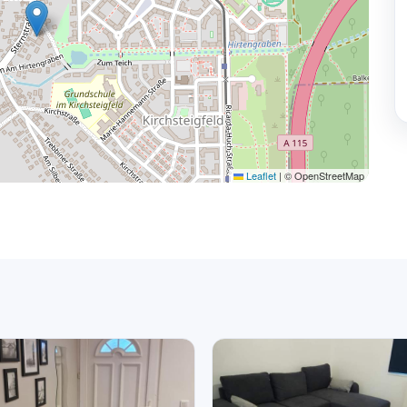
Leaflet
|
© OpenStreetMap