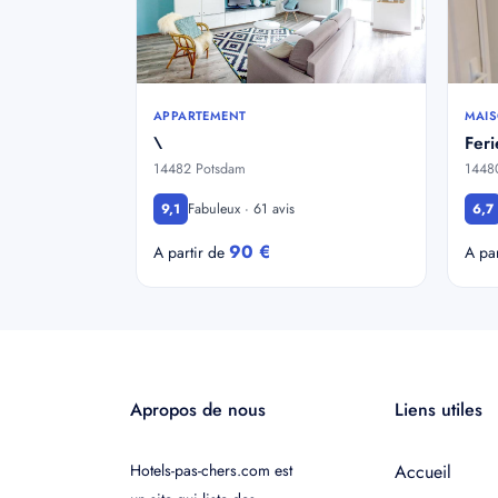
APPARTEMENT
MAIS
\
Fer
14482 Potsdam
1448
Fabuleux · 61 avis
9,1
6,7
90 €
A partir de
A pa
Apropos de nous
Liens utiles
Hotels-pas-chers.com est
Accueil