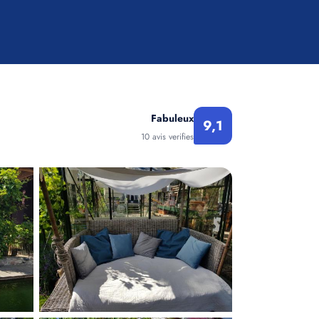
Fabuleux
9,1
10 avis verifies