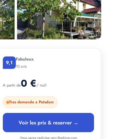
Fabuleux
9,1
+ 2 photos
10 avis
0 €
/ nuit
A partir de
Tres demande a Potsdam
Voir les prix & reserver →
Vous serez redirige vers Booking.com