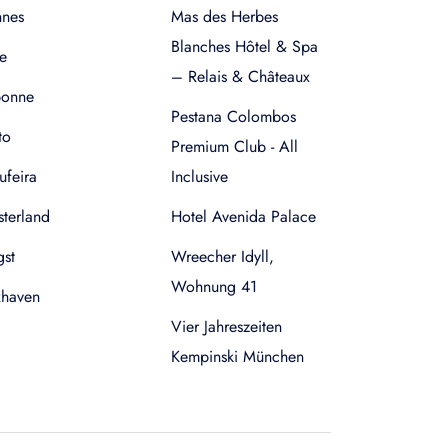
nnes
Mas des Herbes
Blanches Hôtel & Spa
e
– Relais & Châteaux
bonne
Pestana Colombos
to
Premium Club - All
ufeira
Inclusive
terland
Hotel Avenida Palace
gst
Wreecher Idyll,
Wohnung 41
xhaven
Vier Jahreszeiten
Kempinski München