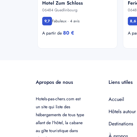
Hotel Zum Schloss
Fer
06484 Quedlinbourg
0648
Fabuleux · 4 avis
9,7
8,6
80 €
A partir de
A pa
Apropos de nous
Liens utiles
Hotels-pas-chers.com est
Accueil
un site qui liste des
Hôtels autour
hébergements de tous type
allant de l'hôtel, la cabane
Destinations
au gîte touristique dans
À propos