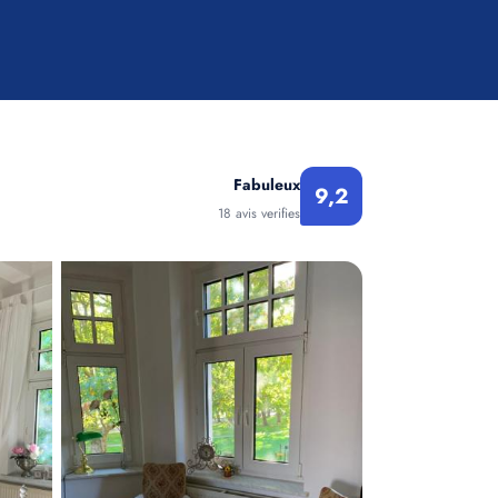
Fabuleux
9,2
18 avis verifies