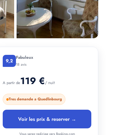
Fabuleux
9,2
18 avis
119 €
/ nuit
A partir de
Tres demande a Quedlinbourg
+ 3 photos
Voir les prix & reserver →
Vous serez redirige vers Booking.com