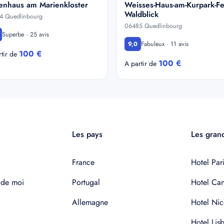
ienhaus am Marienkloster
Weisses-Haus-am-Kurpark-F
Waldblick
4 Quedlinbourg
06485 Quedlinbourg
Superbe · 25 avis
Fabuleux · 11 avis
9,0
100 €
rtir de
100 €
A partir de
Les pays
Les grand
France
Hotel Pari
 de moi
Portugal
Hotel Ca
Allemagne
Hotel Nic
Hotel Lis