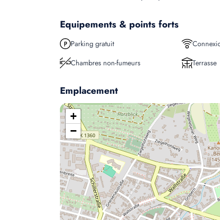
Equipements & points forts
Parking gratuit
Connexio
Chambres non-fumeurs
Terrasse
Emplacement
+
−