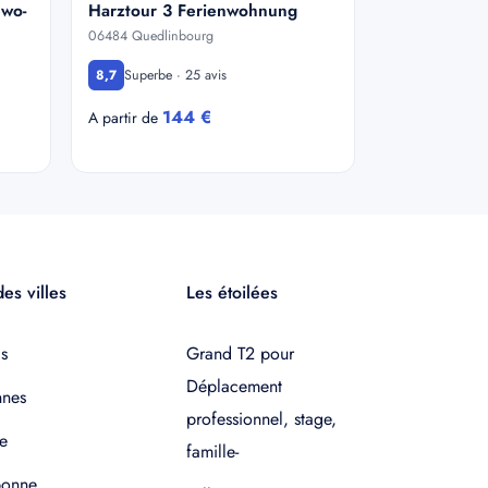
ewo-
Harztour 3 Ferienwohnung
06484 Quedlinbourg
Superbe · 25 avis
8,7
144 €
A partir de
es villes
Les étoilées
s
Grand T2 pour
Déplacement
nnes
professionnel, stage,
e
famille-
bonne