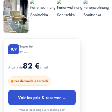
+ 2 photos
Superbe
8,9
32 avis
82 €
/ nuit
A partir de
Tres demande a Lörrach
Voir les prix & reserver →
Vous serez redirige vers Booking.com