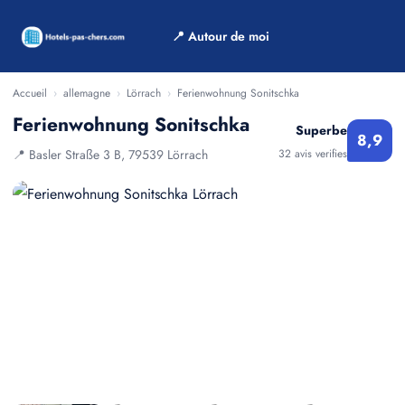
📍 Autour de moi
Accueil
›
allemagne
›
Lörrach
›
Ferienwohnung Sonitschka
Ferienwohnung Sonitschka
Superbe
8,9
📍 Basler Straße 3 B, 79539 Lörrach
32 avis verifies