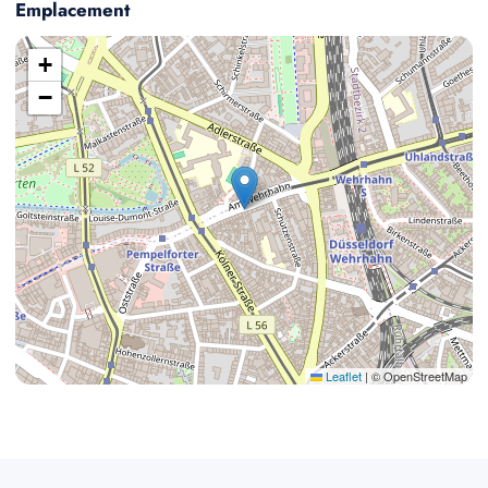
Emplacement
+
−
Leaflet
|
© OpenStreetMap