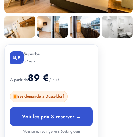
+ 2 photos
Superbe
8,9
59 avis
89 €
/ nuit
A partir de
Tres demande a Düsseldorf
Voir les prix & reserver →
Vous serez redirige vers Booking.com