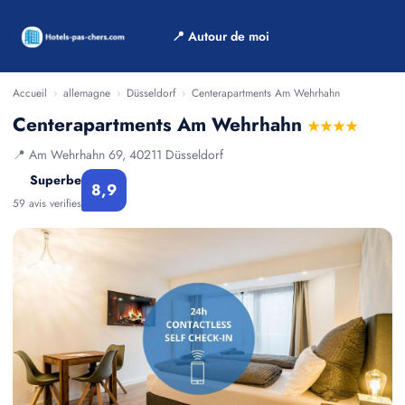
📍 Autour de moi
Accueil
›
allemagne
›
Düsseldorf
›
Centerapartments Am Wehrhahn
Centerapartments Am Wehrhahn
★★★★
📍 Am Wehrhahn 69, 40211 Düsseldorf
Superbe
8,9
59 avis verifies