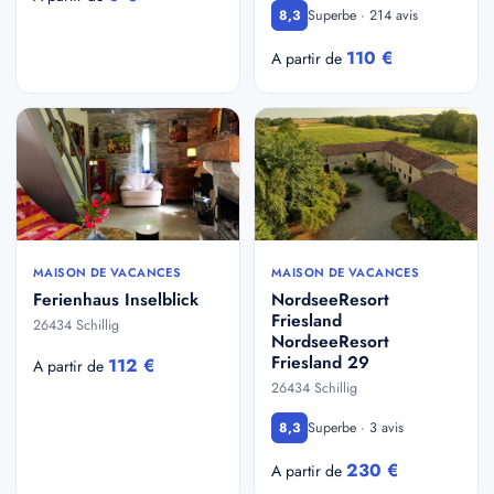
Superbe · 214 avis
8,3
110 €
A partir de
MAISON DE VACANCES
MAISON DE VACANCES
Ferienhaus Inselblick
NordseeResort
Friesland
26434 Schillig
NordseeResort
Friesland 29
112 €
A partir de
26434 Schillig
Superbe · 3 avis
8,3
230 €
A partir de