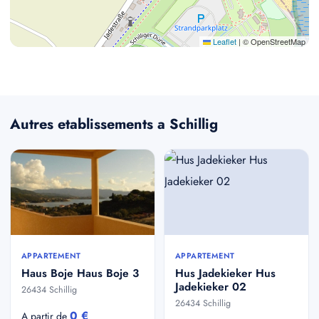
Leaflet
|
© OpenStreetMap
Autres etablissements a Schillig
APPARTEMENT
APPARTEMENT
Haus Boje Haus Boje 3
Hus Jadekieker Hus
Jadekieker 02
26434 Schillig
26434 Schillig
0 €
A partir de