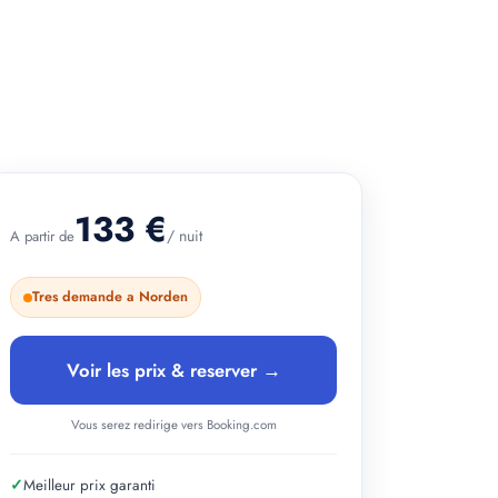
+ 2 photos
133 €
/ nuit
A partir de
Tres demande a Norden
Voir les prix & reserver →
Vous serez redirige vers Booking.com
✓
Meilleur prix garanti