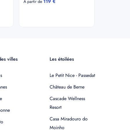
119 €
A partir de
es villes
Les étoilées
s
Le Petit Nice - Passedat
nnes
Château de Berne
e
Cascade Wellness
Resort
bonne
Casa Miradouro do
to
Moinho