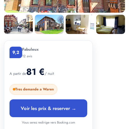
+ 2 photos
Fabuleux
9,2
12 avis
81 €
/ nuit
A partir de
Tres demande a Waren
Voir les prix & reserver →
Vous serez redirige vers Booking.com