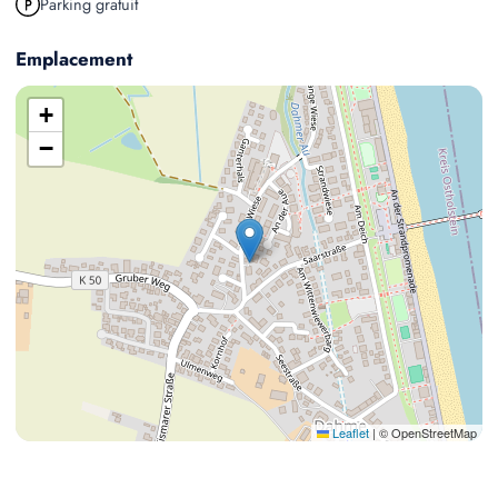
Parking gratuit
Emplacement
+
−
Leaflet
|
© OpenStreetMap