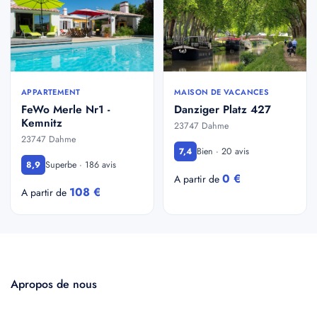
APPARTEMENT
MAISON DE VACANCES
FeWo Merle Nr1 -
Danziger Platz 427
Kemnitz
23747 Dahme
23747 Dahme
Bien · 20 avis
7,4
Superbe · 186 avis
8,9
0 €
A partir de
108 €
A partir de
Apropos de nous