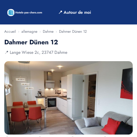
📍 Autour de moi
Accueil
›
allemagne
›
Dahme
›
Dahmer Dünen 12
Dahmer Dünen 12
📍 Lange Wiese 2c, 23747 Dahme