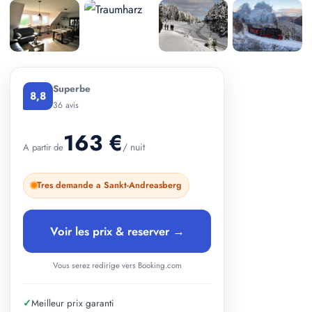
+ 2 photos
Superbe
8,8
36 avis
163 €
/ nuit
A partir de
Tres demande a Sankt-Andreasberg
Voir les prix & reserver →
Vous serez redirige vers Booking.com
✓
Meilleur prix garanti