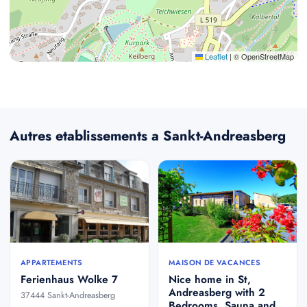
Leaflet
|
© OpenStreetMap
Autres etablissements a Sankt-Andreasberg
APPARTEMENTS
MAISON DE VACANCES
Ferienhaus Wolke 7
Nice home in St,
Andreasberg with 2
37444 Sankt-Andreasberg
Bedrooms, Sauna and