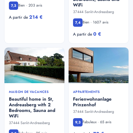
WiFi
Bien · 203 avis
7,3
37444 Sankt-Andreasberg
214 €
A partir de
Bien · 1607 avis
7,4
0 €
A partir de
MAISON DE VACANCES
APPARTEMENTS
Beautiful home in St,
Ferienwohnanlage
Andreasberg with 2
Prinzenhof
Bedrooms, Sauna and
37444 Sankt-Andreasberg
WiFi
Fabuleux · 65 avis
9,3
37444 Sankt-Andreasberg