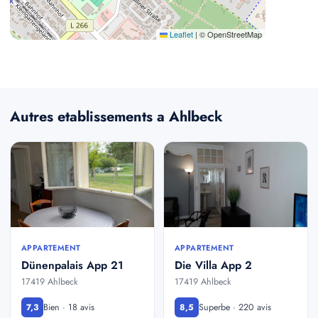
Leaflet
|
© OpenStreetMap
Autres etablissements a Ahlbeck
APPARTEMENT
APPARTEMENT
Dünenpalais App 21
Die Villa App 2
17419 Ahlbeck
17419 Ahlbeck
Bien · 18 avis
Superbe · 220 avis
7,3
8,5