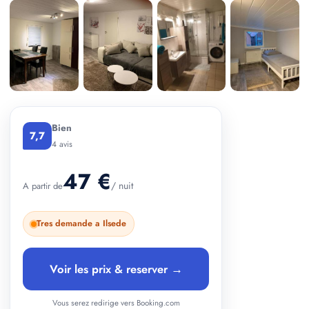
+ 5 photos
Bien
7,7
4 avis
47 €
/ nuit
A partir de
Tres demande a Ilsede
Voir les prix & reserver →
Vous serez redirige vers Booking.com