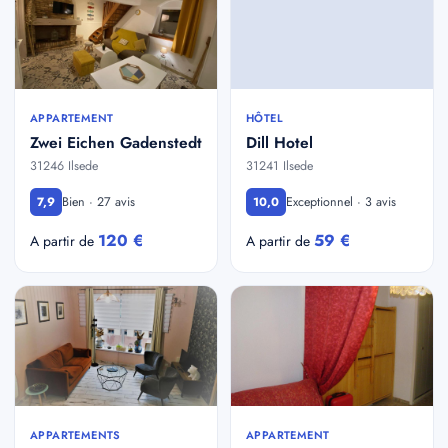
APPARTEMENT
HÔTEL
Zwei Eichen Gadenstedt
Dill Hotel
31246 Ilsede
31241 Ilsede
Bien · 27 avis
Exceptionnel · 3 avis
7,9
10,0
120 €
59 €
A partir de
A partir de
APPARTEMENTS
APPARTEMENT