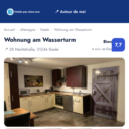
📍 Autour de moi
Accueil
›
allemagne
›
Ilsede
›
Wohnung am Wasserturm
Wohnung am Wasserturm
Bien
7,7
📍 28 Marktstraße, 31246 Ilsede
4 avis verifies