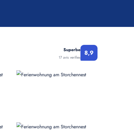
Superbe
8,9
17 avis verifies