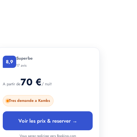
+ 2 photos
Superbe
8,9
17 avis
70 €
/ nuit
A partir de
Tres demande a Kambs
Voir les prix & reserver →
Vous serez redirige vers Booking.com