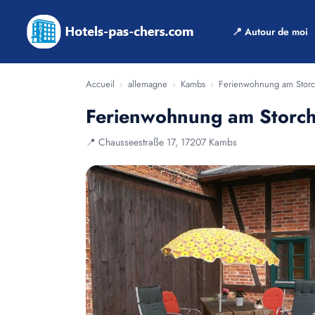
📍 Autour de moi
Accueil
›
allemagne
›
Kambs
›
Ferienwohnung am Storc
Ferienwohnung am Storch
📍 Chausseestraße 17, 17207 Kambs