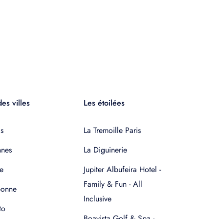
es villes
Les étoilées
s
La Tremoille Paris
nnes
La Diguinerie
e
Jupiter Albufeira Hotel -
Family & Fun - All
bonne
Inclusive
to
Boavista Golf & Spa -