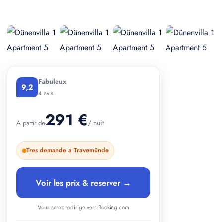
+ 1 photos
Fabuleux
9,2
4 avis
291 €
/ nuit
A partir de
Tres demande a Travemünde
Voir les prix & reserver →
Vous serez redirige vers Booking.com