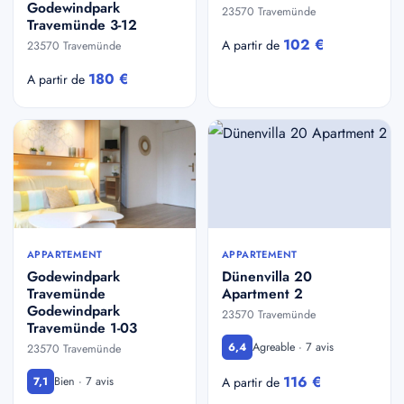
Godewindpark
23570 Travemünde
Travemünde 3-12
102 €
A partir de
23570 Travemünde
180 €
A partir de
APPARTEMENT
APPARTEMENT
Godewindpark
Dünenvilla 20
Travemünde
Apartment 2
Godewindpark
23570 Travemünde
Travemünde 1-03
Agreable · 7 avis
6,4
23570 Travemünde
116 €
Bien · 7 avis
7,1
A partir de