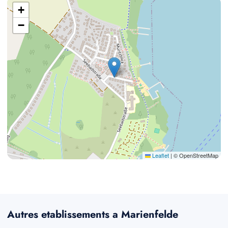
+
−
Leaflet
|
© OpenStreetMap
Autres etablissements a Marienfelde