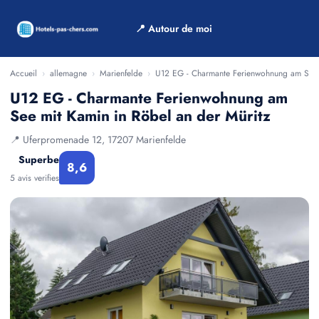
📍 Autour de moi
Accueil
›
allemagne
›
Marienfelde
›
U12 EG - Charmante Ferienwohnung am See m
U12 EG - Charmante Ferienwohnung am
See mit Kamin in Röbel an der Müritz
📍 Uferpromenade 12, 17207 Marienfelde
Superbe
8,6
5 avis verifies