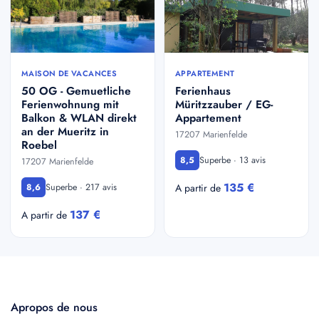
MAISON DE VACANCES
APPARTEMENT
50 OG - Gemuetliche
Ferienhaus
Ferienwohnung mit
Müritzzauber / EG-
Balkon & WLAN direkt
Appartement
an der Mueritz in
17207 Marienfelde
Roebel
Superbe · 13 avis
8,5
17207 Marienfelde
135 €
Superbe · 217 avis
8,6
A partir de
137 €
A partir de
Apropos de nous