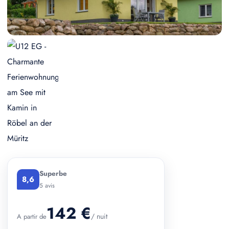
Superbe
8,6
5 avis
142 €
/ nuit
A partir de