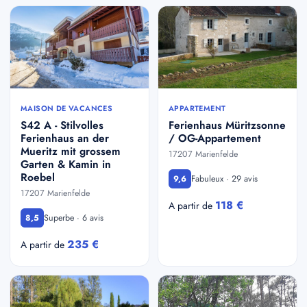
MAISON DE VACANCES
APPARTEMENT
S42 A - Stilvolles
Ferienhaus Müritzsonne
Ferienhaus an der
/ OG-Appartement
Mueritz mit grossem
17207 Marienfelde
Garten & Kamin in
Roebel
Fabuleux · 29 avis
9,6
17207 Marienfelde
118 €
A partir de
Superbe · 6 avis
8,5
235 €
A partir de