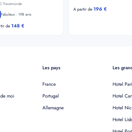
0 Travemünde
196 €
A partir de
Fabuleux · 198 avis
148 €
rtir de
Les pays
Les grand
France
Hotel Pari
 de moi
Portugal
Hotel Ca
Allemagne
Hotel Nic
Hotel Lis
Hotel Por