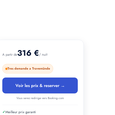
+ 1 photos
316 €
/ nuit
A partir de
Tres demande a Travemünde
Voir les prix & reserver →
Vous serez redirige vers Booking.com
✓
Meilleur prix garanti