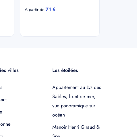
71 €
A partir de
es villes
Les étoilées
s
Appartement au Lys des
Sables, front de mer,
nnes
vue panoramique sur
e
océan
bonne
Manoir Henri Giraud &
to
Spa