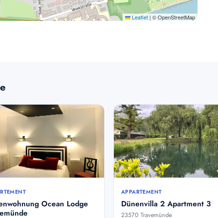
Leaflet
|
© OpenStreetMap
de
RTEMENT
APPARTEMENT
ienwohnung Ocean Lodge
Dünenvilla 2 Apartment 3
vemünde
23570 Travemünde