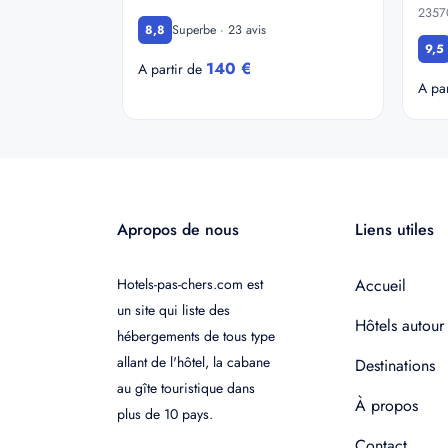
2357
Superbe · 23 avis
8,8
9,5
140 €
A partir de
A pa
Apropos de nous
Liens utiles
Hotels-pas-chers.com est
Accueil
un site qui liste des
Hôtels autour
hébergements de tous type
allant de l'hôtel, la cabane
Destinations
au gîte touristique dans
À propos
plus de 10 pays.
Contact