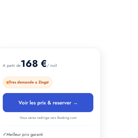
+ 2 photos
168 €
/ nuit
A partir de
Tres demande a Zingst
Voir les prix & reserver →
Vous serez redirige vers Booking.com
✓
Meilleur prix garanti