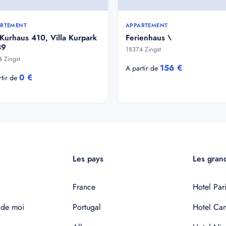
RTEMENT
APPARTEMENT
Kurhaus 410, Villa Kurpark
Ferienhaus \
89
18374 Zingst
 Zingst
156 €
A partir de
0 €
rtir de
Les pays
Les grand
France
Hotel Pari
 de moi
Portugal
Hotel Ca