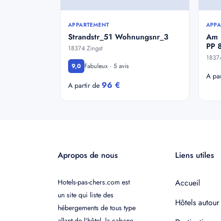
APPARTEMENT
APPA
Strandstr_51 Wohnungsnr_3
Am 
PP 
18374 Zingst
18374
Fabuleux · 5 avis
9,0
A pa
96 €
A partir de
Apropos de nous
Liens utiles
Hotels-pas-chers.com est
Accueil
un site qui liste des
Hôtels autour
hébergements de tous type
allant de l'hôtel, la cabane