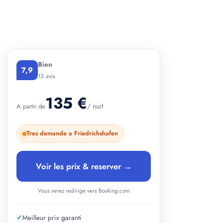
+ 3 photos
Bien
7,9
13 avis
135 €
/ nuit
A partir de
Tres demande a Friedrichshafen
Voir les prix & reserver →
Vous serez redirige vers Booking.com
✓
Meilleur prix garanti