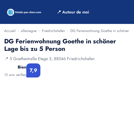
📍 Autour de moi
Accueil
›
allemagne
›
Friedrichshafen
›
DG Ferienwohnung Goethe in schöner La
DG Ferienwohnung Goethe in schöner
Lage bis zu 5 Person
📍 5 Goethestraße Etage 3, 88046 Friedrichshafen
Bien
7,9
13 avis verifies