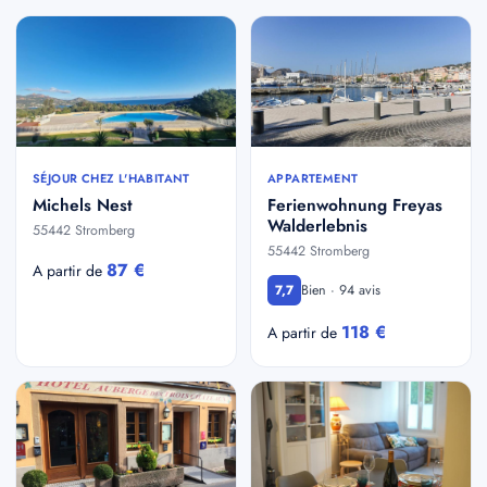
SÉJOUR CHEZ L'HABITANT
APPARTEMENT
Michels Nest
Ferienwohnung Freyas
Walderlebnis
55442 Stromberg
55442 Stromberg
87 €
A partir de
Bien · 94 avis
7,7
118 €
A partir de