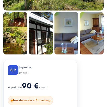
+ 4 photos
Superbe
8,9
49 avis
90 €
/ nuit
A partir de
Tres demande a Stromberg