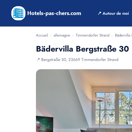
📍 Autour de moi
Accueil
›
allemagne
›
Timmendorfer Strand
›
Bädervilla
Bädervilla Bergstraße 30
📍 Bergstraße 30, 23669 Timmendorfer Strand