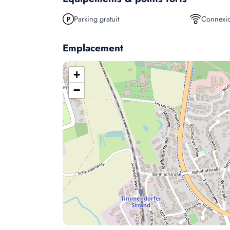
Parking gratuit
Connexio
Emplacement
+
−