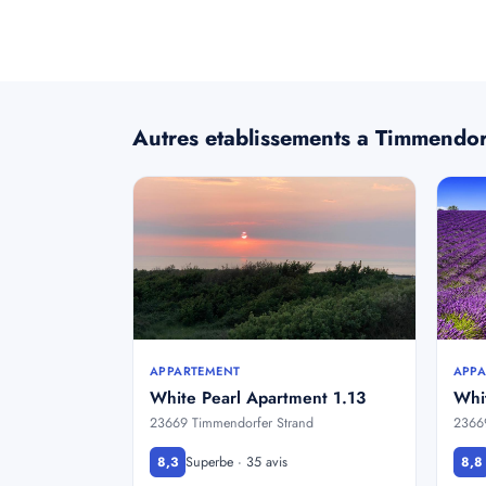
Autres etablissements a Timmendor
APPARTEMENT
APPA
White Pearl Apartment 1.13
Whi
23669 Timmendorfer Strand
23669
Superbe · 35 avis
8,3
8,8