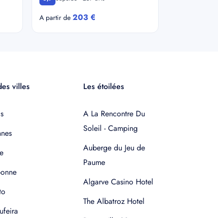
203 €
A partir de
es villes
Les étoilées
s
A La Rencontre Du
Soleil - Camping
nnes
Auberge du Jeu de
e
Paume
bonne
Algarve Casino Hotel
to
The Albatroz Hotel
ufeira