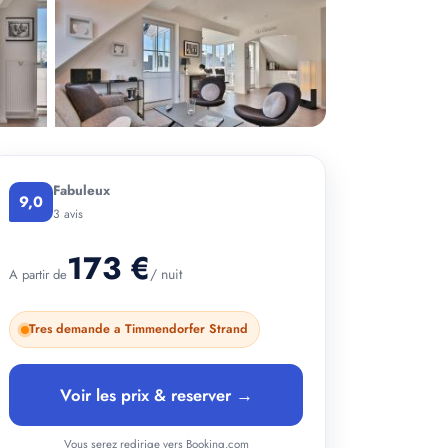
+ 2 photos
Fabuleux
9,0
3 avis
173 €
/ nuit
A partir de
Tres demande a Timmendorfer Strand
Voir les prix & reserver →
Vous serez redirige vers Booking.com