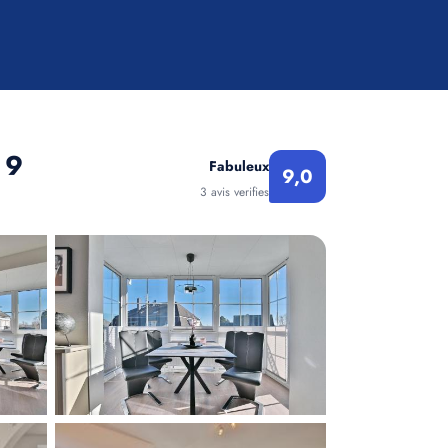
 9
Fabuleux
9,0
3 avis verifies