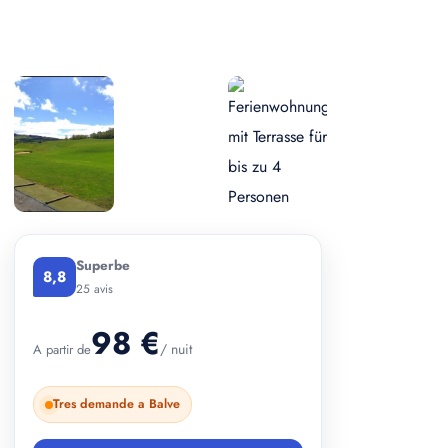
+ 4 photos
Superbe
8,8
25 avis
98 €
/ nuit
A partir de
Tres demande a Balve