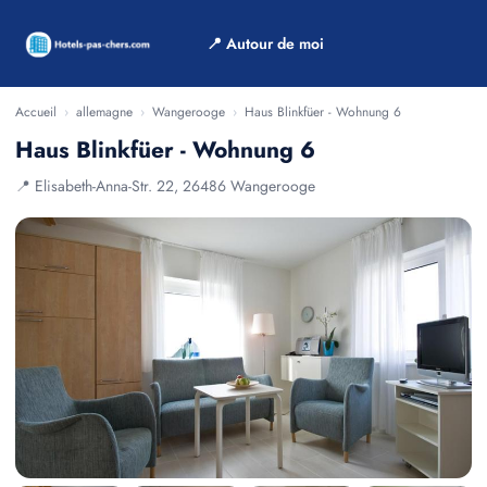
📍 Autour de moi
Accueil
›
allemagne
›
Wangerooge
›
Haus Blinkfüer - Wohnung 6
Haus Blinkfüer - Wohnung 6
📍 Elisabeth-Anna-Str. 22, 26486 Wangerooge