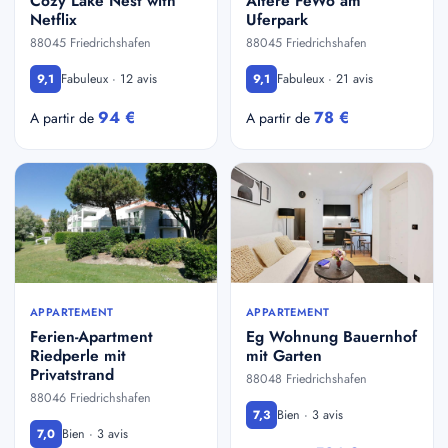
Cozy Lake Nest with
Ältere FeWo am
Netflix
Uferpark
88045 Friedrichshafen
88045 Friedrichshafen
Fabuleux · 12 avis
Fabuleux · 21 avis
9,1
9,1
94 €
78 €
A partir de
A partir de
APPARTEMENT
APPARTEMENT
Ferien-Apartment
Eg Wohnung Bauernhof
Riedperle mit
mit Garten
Privatstrand
88048 Friedrichshafen
88046 Friedrichshafen
Bien · 3 avis
7,3
Bien · 3 avis
7,0