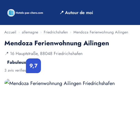
📍 Autour de moi
Accueil
›
allemagne
›
Friedrichshafen
›
Mendoza Ferienwohnung Ailingen
Mendoza Ferienwohnung Ailingen
📍 16 Hauptstraße, 88048 Friedrichshafen
Fabuleux
9,7
3 avis verifies