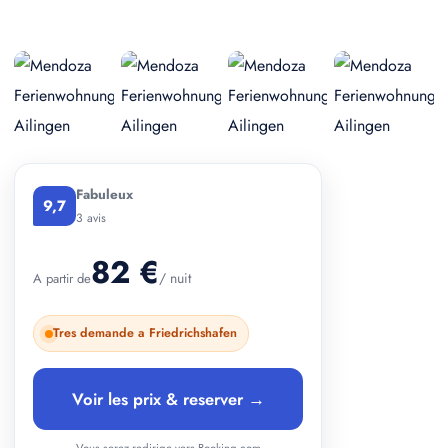
+ 2 photos
Fabuleux
9,7
3 avis
82 €
/ nuit
A partir de
Tres demande a Friedrichshafen
Voir les prix & reserver →